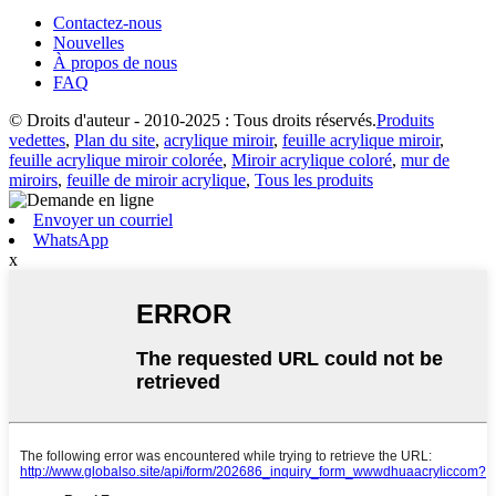
Contactez-nous
Nouvelles
À propos de nous
FAQ
© Droits d'auteur - 2010-2025 : Tous droits réservés.
Produits
vedettes
,
Plan du site
,
acrylique miroir
,
feuille acrylique miroir
,
feuille acrylique miroir colorée
,
Miroir acrylique coloré
,
mur de
miroirs
,
feuille de miroir acrylique
,
Tous les produits
Envoyer un courriel
WhatsApp
x