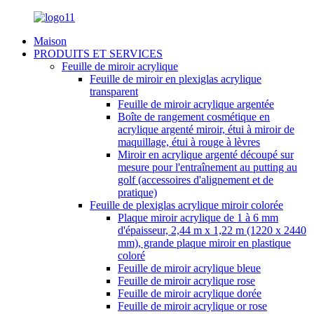
Maison
PRODUITS ET SERVICES
Feuille de miroir acrylique
Feuille de miroir en plexiglas acrylique
transparent
Feuille de miroir acrylique argentée
Boîte de rangement cosmétique en
acrylique argenté miroir, étui à miroir de
maquillage, étui à rouge à lèvres
Miroir en acrylique argenté découpé sur
mesure pour l'entraînement au putting au
golf (accessoires d'alignement et de
pratique)
Feuille de plexiglas acrylique miroir colorée
Plaque miroir acrylique de 1 à 6 mm
d'épaisseur, 2,44 m x 1,22 m (1220 x 2440
mm), grande plaque miroir en plastique
coloré
Feuille de miroir acrylique bleue
Feuille de miroir acrylique rose
Feuille de miroir acrylique dorée
Feuille de miroir acrylique or rose