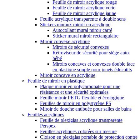
Feuille de miroir acrylique rouge
Feuille de miroir acrylique verte
Feuille de miroir acrylique jaune
Feuille acrylique transparente à double sens
Stickers muraux miroir en acrylique
Autocollant mural miroir carré
Sticker mural miroir rectangulaire
Miroir convexe acrylique
Miroirs de sécurité convexes
Rétroviseur de sécurité pour siège auto
bébé
Miroirs concaves et convexes double face
en plastique souple pour jouets éducatifs
Miroir concave en acrylique
Feuille de miroir en plastique
Plaque miroir en polycarbonate pour une
résistance et une sécurité optimales
Feuille miroir PETG flexible et écologique
Feuilles de miroir en polystyrène PS
Miroir de douche antibuée pour salles de bains
Feuilles acryliques
Feuille de plexiglas acrylique transparente
Perspex
Feuilles acryliques colorées sur mesure
Cloison en plexiglas portable de protection contre