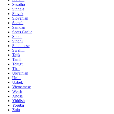
Sesotho
Sinhala
Slovak
Slovenian
Somali
Samoan
Scots Gaelic
Shona
Sindhi
Sundanese
Swahili
Tajik
Tamil
Telugu
Thai
Ukrainian
Urdu
Uzbek
Vietnamese
Welsh
Xhosa
Yiddish
Yoruba
Zulu