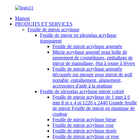
Maison
PRODUITS ET SERVICES
Feuille de miroir acrylique
Feuille de miroir en plexiglas acrylique
transparent
Feuille de miroir acrylique argentée
Miroir acrylique argenté pour boîte de
rangement de cosmétiques, emballage de
miroir de maquillage, étui à rouge à lèvres
Feuille de miroir acrylique argentée
découpée sur mesure pour miroir de golf
portable, entraînement, alignement,
accessoires d'aide à la pratique
Feuille de plexiglas acrylique miroir coloré
Feuille de miroir acrylique de 1 mm à 6
mm 8 pi x 4 pi 1220 x 2440 Grande feuille
de miroir Feuille de miroir en plastique de
couleur
Feuille de miroir acrylique bleue
Feuille de miroir acrylique rose
Feuille de miroir acrylique dorée
Feuille de miroir acrylique or rose