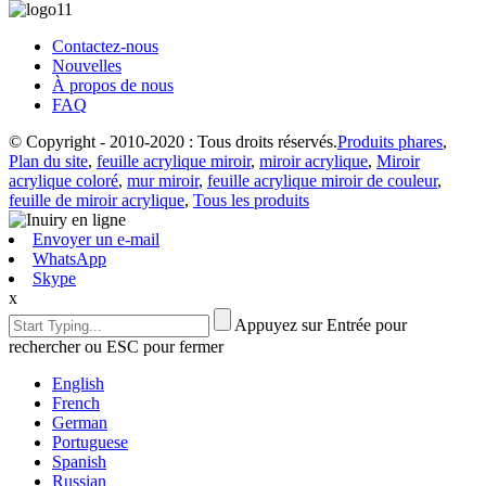
Contactez-nous
Nouvelles
À propos de nous
FAQ
© Copyright - 2010-2020 : Tous droits réservés.
Produits phares
,
Plan du site
,
feuille acrylique miroir
,
miroir acrylique
,
Miroir
acrylique coloré
,
mur miroir
,
feuille acrylique miroir de couleur
,
feuille de miroir acrylique
,
Tous les produits
Envoyer un e-mail
WhatsApp
Skype
x
Appuyez sur Entrée pour
rechercher ou ESC pour fermer
English
French
German
Portuguese
Spanish
Russian