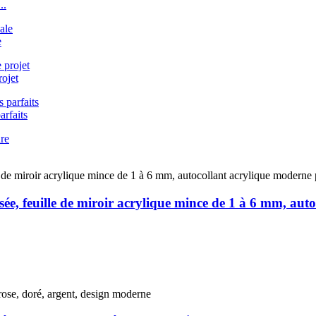
..
e
rojet
arfaits
lisée, feuille de miroir acrylique mince de 1 à 6 mm, au