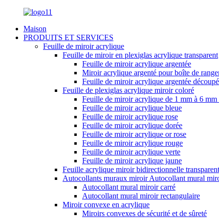
Maison
PRODUITS ET SERVICES
Feuille de miroir acrylique
Feuille de miroir en plexiglas acrylique transparent
Feuille de miroir acrylique argentée
Miroir acrylique argenté pour boîte de range
Feuille de miroir acrylique argentée découpé
Feuille de plexiglas acrylique miroir coloré
Feuille de miroir acrylique de 1 mm à 6 mm 8
Feuille de miroir acrylique bleue
Feuille de miroir acrylique rose
Feuille de miroir acrylique dorée
Feuille de miroir acrylique or rose
Feuille de miroir acrylique rouge
Feuille de miroir acrylique verte
Feuille de miroir acrylique jaune
Feuille acrylique miroir bidirectionnelle transparen
Autocollants muraux miroir Autocollant mural miro
Autocollant mural miroir carré
Autocollant mural miroir rectangulaire
Miroir convexe en acrylique
Miroirs convexes de sécurité et de sûreté