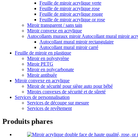
Feuille de miroir acrylique verte
Feuille de miroir acrylique rose
Feuille de miroir acrylique rouge
Feuille de miroir acrylique or rose
Miroir transparent / sans tain
Miroir convexe en acrylique
Autocollants muraux miroir Autocollant mural miroir acr
Autocollant mural miroir rectangulaire
Autocollant mural miroir carré
Feuille de miroir en plastique
Miroir en polystyrène
Miroir PETG
Miroir en polycarbonate
Miroir antibuée
Miroir convexe en acrylique
Miroir de sécurité pour siège auto pour bébé
Miroirs convexes de sécurité et de sûreté
Services de personnalisation
Services de découpe sur mesure
Services de revêtement
Produits phares