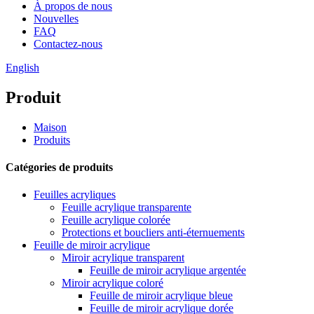
À propos de nous
Nouvelles
FAQ
Contactez-nous
English
Produit
Maison
Produits
Catégories de produits
Feuilles acryliques
Feuille acrylique transparente
Feuille acrylique colorée
Protections et boucliers anti-éternuements
Feuille de miroir acrylique
Miroir acrylique transparent
Feuille de miroir acrylique argentée
Miroir acrylique coloré
Feuille de miroir acrylique bleue
Feuille de miroir acrylique dorée