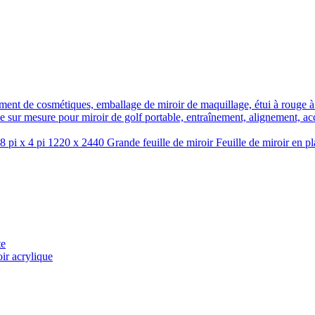
ment de cosmétiques, emballage de miroir de maquillage, étui à rouge à
e sur mesure pour miroir de golf portable, entraînement, alignement, acc
 pi x 4 pi 1220 x 2440 Grande feuille de miroir Feuille de miroir en pl
te
ir acrylique