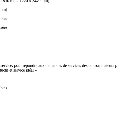
0 x 1830 mm / 1220 x 2440 mm)
0 mm)
ibles
isées
du service, pour répondre aux demandes de services des consommateurs p
uctif et service idéal »
ibles