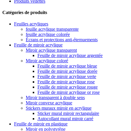
Produits vedettes
Catégories de produits
Feuilles acryliques
feuille acrylique transparente
feuille acrylique colorée
Écrans et protections anti-éternuements
Feuille de miroir acrylique
Miroir acrylique transparent
Feuille de miroir acrylique argentée
Miroir acrylique coloré
Feuille de miroir acrylique bleue
Feuille de miroir acrylique dorée
Feuille de miroir acrylique verte
Feuille de miroir acrylique rose
Feuille de miroir acrylique rouge
Feuille de miroir acrylique or rose
Miroir transparent à double sens
Miroir convexe acrylique
Stickers muraux miroir en acrylique
Sticker mural miroir rectangulaire
Autocollant mural miroir carré
Feuille de miroir en plastique
Miroir en polystyrène