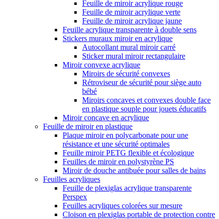
Feuille de miroir acrylique rouge
Feuille de miroir acrylique verte
Feuille de miroir acrylique jaune
Feuille acrylique transparente à double sens
Stickers muraux miroir en acrylique
Autocollant mural miroir carré
Sticker mural miroir rectangulaire
Miroir convexe acrylique
Miroirs de sécurité convexes
Rétroviseur de sécurité pour siège auto
bébé
Miroirs concaves et convexes double face
en plastique souple pour jouets éducatifs
Miroir concave en acrylique
Feuille de miroir en plastique
Plaque miroir en polycarbonate pour une
résistance et une sécurité optimales
Feuille miroir PETG flexible et écologique
Feuilles de miroir en polystyrène PS
Miroir de douche antibuée pour salles de bains
Feuilles acryliques
Feuille de plexiglas acrylique transparente
Perspex
Feuilles acryliques colorées sur mesure
Cloison en plexiglas portable de protection contre