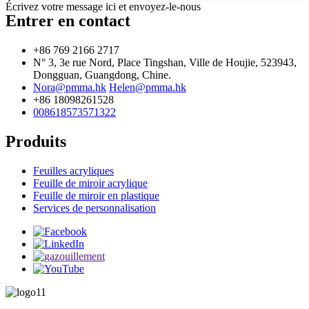
Écrivez votre message ici et envoyez-le-nous
Entrer en contact
+86 769 2166 2717
N° 3, 3e rue Nord, Place Tingshan, Ville de Houjie, 523943,
Dongguan, Guangdong, Chine.
Nora@pmma.hk
Helen@pmma.hk
+86 18098261528
008618573571322
Produits
Feuilles acryliques
Feuille de miroir acrylique
Feuille de miroir en plastique
Services de personnalisation