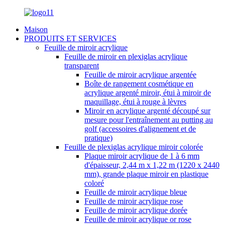
Maison
PRODUITS ET SERVICES
Feuille de miroir acrylique
Feuille de miroir en plexiglas acrylique
transparent
Feuille de miroir acrylique argentée
Boîte de rangement cosmétique en
acrylique argenté miroir, étui à miroir de
maquillage, étui à rouge à lèvres
Miroir en acrylique argenté découpé sur
mesure pour l'entraînement au putting au
golf (accessoires d'alignement et de
pratique)
Feuille de plexiglas acrylique miroir colorée
Plaque miroir acrylique de 1 à 6 mm
d'épaisseur, 2,44 m x 1,22 m (1220 x 2440
mm), grande plaque miroir en plastique
coloré
Feuille de miroir acrylique bleue
Feuille de miroir acrylique rose
Feuille de miroir acrylique dorée
Feuille de miroir acrylique or rose