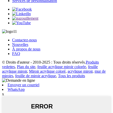
Services de personnalisation
Contactez-nous
Nouvelles
À propos de nous
FAQ
© Droits d'auteur - 2010-2025 : Tous droits réservés.
Produits
vedettes
,
Plan du site
,
feuille acrylique miroir colorée
,
feuille
acrylique miroir
,
Miroir acrylique coloré
,
acrylique miroir
,
mur de
miroirs
,
feuille de miroir acrylique
,
Tous les produits
Envoyer un courriel
WhatsApp
x