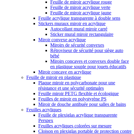
Feuille de miroir acrylique rouge
Feuille de miroir acrylique verte
Feuille de miroir acrylique jaune
Feuille acrylique transparente à double sens
Stickers muraux miroir en acrylique
Autocollant mural miroir carré
Sticker mural miroir rectangulaire
Miroir convexe acrylique
Miroirs de sécurité convexes
Rétroviseur de sécurité pour siège auto
bébé
Miroirs concaves et convexes double face
en plastique souple pour jouets éducatifs
Miroir concave en acrylique
Feuille de miroir en plastique
Plaque miroir en polycarbonate pour une
résistance et une sécurité optimales
Feuille miroir PETG flexible et écologique
Feuilles de miroir en polystyrène PS
Miroir de douche antibuée pour salles de bains
Feuilles acryliques
Feuille de plexiglas acrylique transparente
Perspex
Feuilles acryliques colorées sur mesure
Cloison en plexiglas portable de protection contre