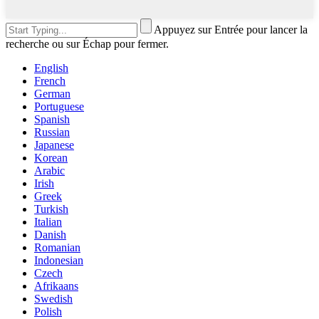
Appuyez sur Entrée pour lancer la
recherche ou sur Échap pour fermer.
English
French
German
Portuguese
Spanish
Russian
Japanese
Korean
Arabic
Irish
Greek
Turkish
Italian
Danish
Romanian
Indonesian
Czech
Afrikaans
Swedish
Polish