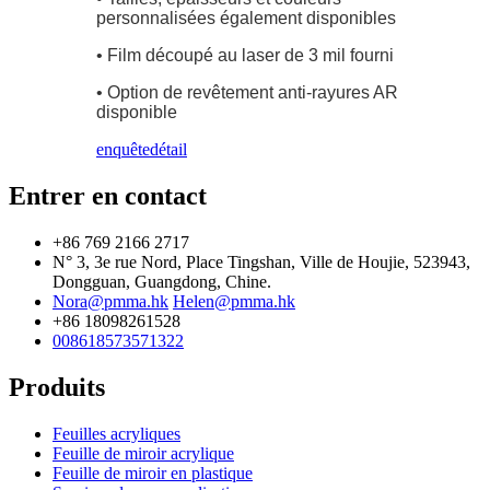
personnalisées également disponibles
• Film découpé au laser de 3 mil fourni
• Option de revêtement anti-rayures AR
disponible
enquête
détail
Entrer en contact
+86 769 2166 2717
N° 3, 3e rue Nord, Place Tingshan, Ville de Houjie, 523943,
Dongguan, Guangdong, Chine.
Nora@pmma.hk
Helen@pmma.hk
+86 18098261528
008618573571322
Produits
Feuilles acryliques
Feuille de miroir acrylique
Feuille de miroir en plastique