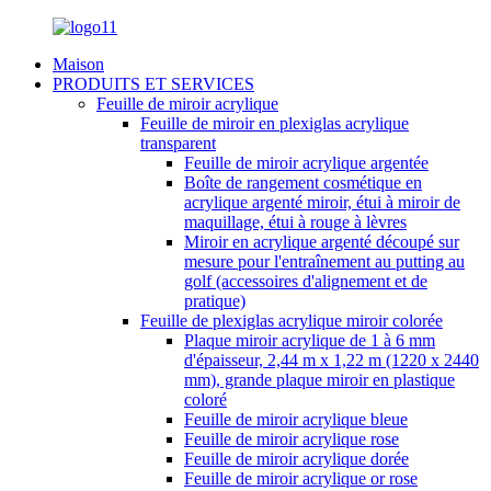
Maison
PRODUITS ET SERVICES
Feuille de miroir acrylique
Feuille de miroir en plexiglas acrylique
transparent
Feuille de miroir acrylique argentée
Boîte de rangement cosmétique en
acrylique argenté miroir, étui à miroir de
maquillage, étui à rouge à lèvres
Miroir en acrylique argenté découpé sur
mesure pour l'entraînement au putting au
golf (accessoires d'alignement et de
pratique)
Feuille de plexiglas acrylique miroir colorée
Plaque miroir acrylique de 1 à 6 mm
d'épaisseur, 2,44 m x 1,22 m (1220 x 2440
mm), grande plaque miroir en plastique
coloré
Feuille de miroir acrylique bleue
Feuille de miroir acrylique rose
Feuille de miroir acrylique dorée
Feuille de miroir acrylique or rose