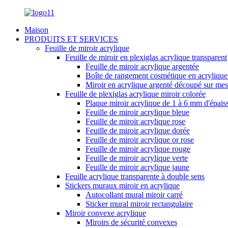
Maison
PRODUITS ET SERVICES
Feuille de miroir acrylique
Feuille de miroir en plexiglas acrylique transparent
Feuille de miroir acrylique argentée
Boîte de rangement cosmétique en acrylique a
Miroir en acrylique argenté découpé sur mesu
Feuille de plexiglas acrylique miroir colorée
Plaque miroir acrylique de 1 à 6 mm d'épais
Feuille de miroir acrylique bleue
Feuille de miroir acrylique rose
Feuille de miroir acrylique dorée
Feuille de miroir acrylique or rose
Feuille de miroir acrylique rouge
Feuille de miroir acrylique verte
Feuille de miroir acrylique jaune
Feuille acrylique transparente à double sens
Stickers muraux miroir en acrylique
Autocollant mural miroir carré
Sticker mural miroir rectangulaire
Miroir convexe acrylique
Miroirs de sécurité convexes