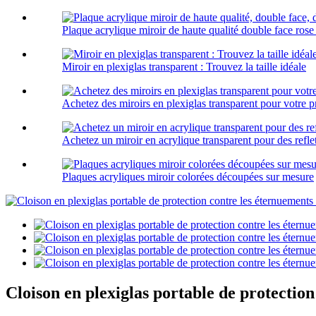
Plaque acrylique miroir de haute qualité double face rose
Miroir en plexiglas transparent : Trouvez la taille idéale
Achetez des miroirs en plexiglas transparent pour votre p
Achetez un miroir en acrylique transparent pour des reflet
Plaques acryliques miroir colorées découpées sur mesure
Cloison en plexiglas portable de protection