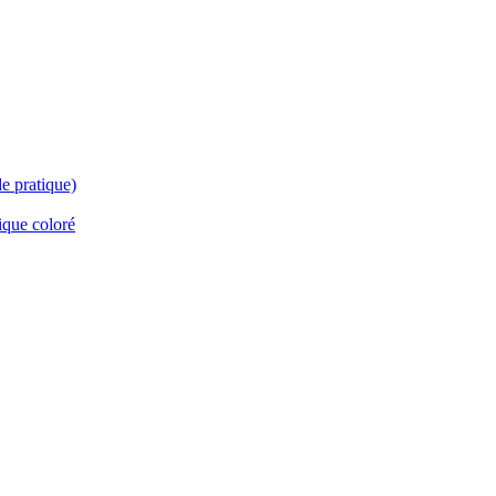
e pratique)
ique coloré