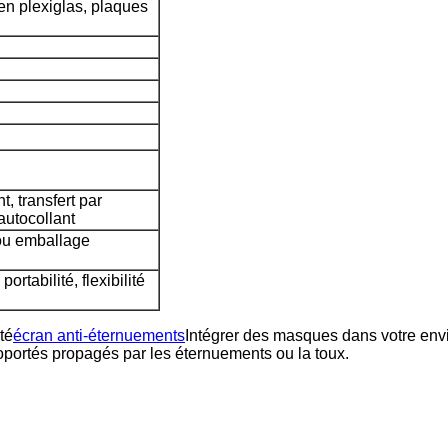
en plexiglas, plaques
, transfert par
autocollant
 ou emballage
ortabilité, flexibilité
té
écran anti-éternuements
Intégrer des masques dans votre envi
roportés propagés par les éternuements ou la toux.