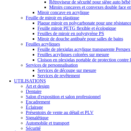
Rétroviseur de sécurité pour siège auto bébé
Miroirs concaves et convexes double face en 
Miroir concave en acrylique
Feuille de miroir en plastique
Plaque miroir en polycarbonate pour une résistance
Feuille miroir PETG flexible et écologique
Feuilles de miroir en polystyrène PS
Miroir de douche antibuée pour salles de bains
Feuilles acryliques
Feuille de plexiglas acrylique transparente Perspex
Feuilles acryliques colorées sur mesure
Cloison en plexiglas portable de protection contre 
Services de personnalisation
Services de découpe sur mesure
Services de revêtement
UTILISATIONS
Art et design
Dentaire
Salon d'exposition et salon professionnel
Encadrement
Éclairage
Présentoirs de vente au détail et PLV
Signalétique
Automobile et transport
Sécurité