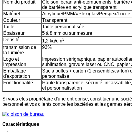
Nom du produit
Cloison, écran anti-éternuements, barrière 
de barrière en acrylique transparent
Matériel
Acrylique/PMMA/Plexiglas/Perspex/Lucite
Couleur
Transparent
Taille
Taille personnalisée
Épaisseur
5 à 8 mm ou sur mesure
Densité
3
1,2 kg/cm
transmission de
93%
la lumière
Logo et
Impression sérigraphique, papier autocollant
impression
sublimation, gravure laser ou CNC, papier 
Emballage
Sac à bulles + carton (1 ensemble/carton)
d'exportation
personnalisé
Fonctionnalité
Haute transparence, sécurité, incassabilité, p
et personnalisation
Si vous êtes propriétaire d'une entreprise, constituer une socié
personnel et vos clients contre les bactéries et les germes aé
Caractéristiques