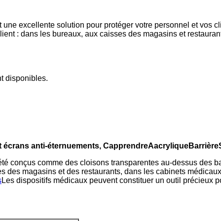
 une excellente solution pour protéger votre personnel et vos c
ient : dans les bureaux, aux caisses des magasins et restaurant
t disponibles.
et écrans anti-éternuements
, C
apprendre
A
acrylique
B
arrière
 été conçus comme des cloisons transparentes au-dessus des ba
es des magasins et des restaurants, dans les cabinets médicaux –
s
Les dispositifs médicaux peuvent constituer un outil précieux p