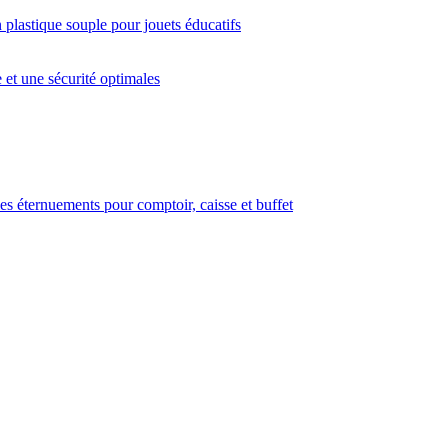
plastique souple pour jouets éducatifs
 et une sécurité optimales
les éternuements pour comptoir, caisse et buffet