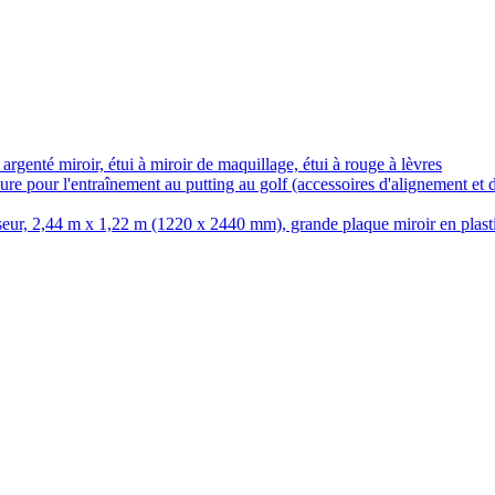
rgenté miroir, étui à miroir de maquillage, étui à rouge à lèvres
re pour l'entraînement au putting au golf (accessoires d'alignement et d
seur, 2,44 m x 1,22 m (1220 x 2440 mm), grande plaque miroir en plast