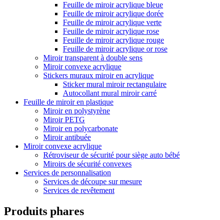
Feuille de miroir acrylique bleue
Feuille de miroir acrylique dorée
Feuille de miroir acrylique verte
Feuille de miroir acrylique rose
Feuille de miroir acrylique rouge
Feuille de miroir acrylique or rose
Miroir transparent à double sens
Miroir convexe acrylique
Stickers muraux miroir en acrylique
Sticker mural miroir rectangulaire
Autocollant mural miroir carré
Feuille de miroir en plastique
Miroir en polystyrène
Miroir PETG
Miroir en polycarbonate
Miroir antibuée
Miroir convexe acrylique
Rétroviseur de sécurité pour siège auto bébé
Miroirs de sécurité convexes
Services de personnalisation
Services de découpe sur mesure
Services de revêtement
Produits phares