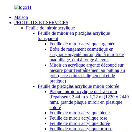
Maison
PRODUITS ET SERVICES
Feuille de miroir acrylique
Feuille de miroir en plexiglas acrylique
transparent
Feuille de miroir acrylique argentée
Boîte de rangement cosmétique en
acrylique argenté miroir, étui à miroir de
maquillage, étui à rouge à lèvres
Miroir en acrylique argenté découpé sur
mesure pour l'entraînement au putting au
golf (accessoires d'alignement et de
pratique)
Feuille de plexiglas acrylique miroir colorée
Plaque miroir acrylique de 1 à 6 mm
d'épaisseur, 2,44 m x 1,22 m (1220 x 2440
mm), grande plaque miroir en plastique
coloré
Feuille de miroir acrylique bleue
Feuille de miroir acrylique rose
Feuille de miroir acrylique dorée
Feuille de miroir acrylique or rose