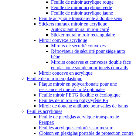
Feuille de miroir acrylique rouge
Feuille de miroir acrylique verte
Feuille de miroir acrylique jaune
Feuille acrylique transparente à double sens
Stickers muraux miroir en acrylique
Autocollant mural miroir carré
Sticker mural miroir rectangulaire
Miroir convexe acrylique
Miroirs de sécurité convexes
Rétroviseur de sécurité pour siège auto
bébé
Miroirs concaves et convexes double face
en plastique souple pour jouets éducatifs
Miroir concave en acrylique
Feuille de miroir en plastique
Plaque miroir en polycarbonate pour une
résistance et une sécurité optimales
Feuille miroir PETG flexible et écologique
Feuilles de miroir en polystyrène PS
Miroir de douche antibuée pour salles de bains
Feuilles acryliques
Feuille de plexiglas acrylique transparente
Perspex
Feuilles acryliques colorées sur mesure
Cloison en plexiglas portable de protection contre