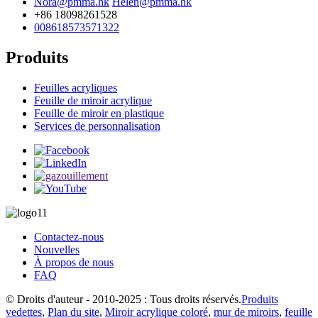
Nora@pmma.hk
Helen@pmma.hk
+86 18098261528
008618573571322
Produits
Feuilles acryliques
Feuille de miroir acrylique
Feuille de miroir en plastique
Services de personnalisation
Contactez-nous
Nouvelles
À propos de nous
FAQ
© Droits d'auteur - 2010-2025 : Tous droits réservés.
Produits
vedettes
,
Plan du site
,
Miroir acrylique coloré
,
mur de miroirs
,
feuille