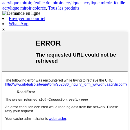
acrylique miroir
,
feuille de miroir acrylique
,
acrylique miroir
,
feuille
acrylique miroir colorée
,
Tous les produits
Envoyer un courriel
WhatsApp
x